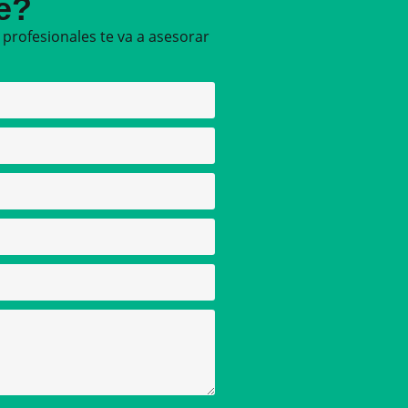
te?
profesionales te va a asesorar