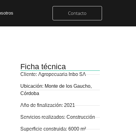
Contacto
sotros
Ficha técnica
Cliente:
Agropecuaria Inbo SA
Ubicación:
Monte de los Gaucho,
Córdoba
Año de finalización:
2021
Servicios realizados:
Construcción
Superficie construida:
6000 m²